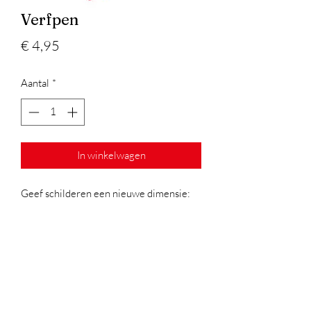
Verfpen
Prijs
€ 4,95
Aantal
*
In winkelwagen
Geef schilderen een nieuwe dimensie:
gebruik eens een verfpen!
Vul de pen met verf naar keuze en
tekenen maar! Je krijgt er een fijn
verfeffect van op papier én hebt minder
opkuis achteraf. Ook leuk om aan onze
schildersezel te gebruiken. Ideaal voor