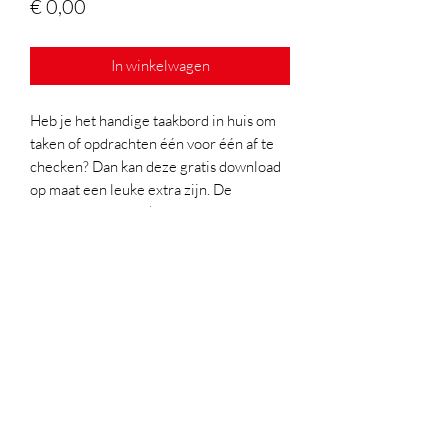
Prijs
€ 0,00
In winkelwagen
Heb je het handige taakbord in huis om
taken of opdrachten één voor één af te
checken? Dan kan deze gratis download
op maat een leuke extra zijn. De
download bevat ook een blanco sjabloon
dat je dan zelf kan aanpassen aan de
noden van je kind.
Let op: dit product omvat enkel de
download. Het bord zelf vind je terug
onder 'hulpmiddelen' in onze webshop.