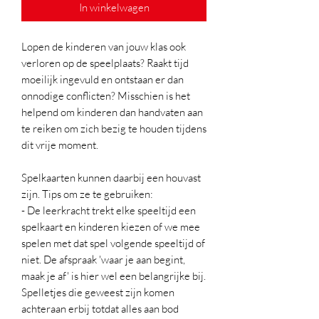
In winkelwagen
Lopen de kinderen van jouw klas ook
verloren op de speelplaats? Raakt tijd
moeilijk ingevuld en ontstaan er dan
onnodige conflicten? Misschien is het
helpend om kinderen dan handvaten aan
te reiken om zich bezig te houden tijdens
dit vrije moment.
Spelkaarten kunnen daarbij een houvast
zijn. Tips om ze te gebruiken:
- De leerkracht trekt elke speeltijd een
spelkaart en kinderen kiezen of we mee
spelen met dat spel volgende speeltijd of
niet. De afspraak 'waar je aan begint,
maak je af' is hier wel een belangrijke bij.
Spelletjes die geweest zijn komen
achteraan erbij totdat alles aan bod