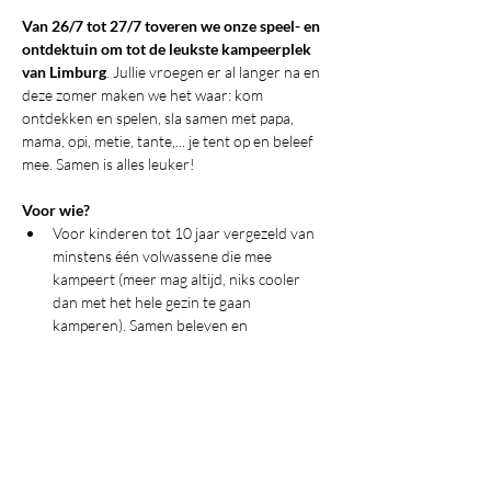
Van 26/7 tot 27/7 toveren we onze speel- en 
ontdektuin om tot de leukste kampeerplek 
van Limburg
. Jullie vroegen er al langer na en 
deze zomer maken we het waar: kom 
ontdekken en spelen, sla samen met papa, 
mama, opi, metie, tante,... je tent op en beleef 
mee. Samen is alles leuker!
Voor wie?
Voor kinderen tot 10 jaar vergezeld van 
minstens één volwassene die mee 
kampeert (meer mag altijd, niks cooler 
dan met het hele gezin te gaan 
kamperen). Samen beleven en 
herinneringen maken, daar gaan we voor. 
Bij ons is elk kind welkom, inclusie voorop.
Wat kan je verwachten?
Een ontdekkingsnamiddag vol sensorisch 
spel, klim- en klauterplezier, blote 
voetenpad, speuren in het bos, 