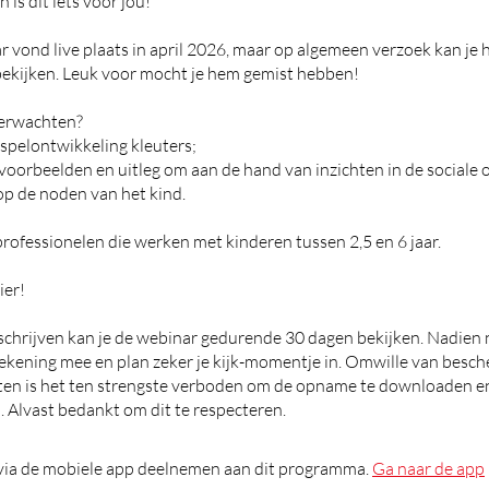
is dit iets voor jou!
 vond live plaats in april 2026, maar op algemeen verzoek kan je 
ekijken. Leuk voor mocht je hem gemist hebben!
verwachten?
g spelontwikkeling kleuters;
 voorbeelden en uitleg om aan de hand van inzichten in de sociale 
 op de noden van het kind.
rofessionelen die werken met kinderen tussen 2,5 en 6 jaar.
ier!
nschrijven kan je de webinar gedurende 30 dagen bekijken. Nadien 
ekening mee en plan zeker je kijk-momentje in. Omwille van besc
ten is het ten strengste verboden om de opname te downloaden en
 Alvast bedankt om dit te respecteren.
 via de mobiele app deelnemen aan dit programma.
Ga naar de app