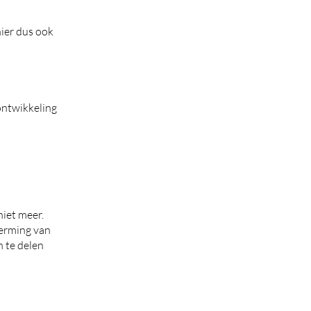
hier dus ook
ontwikkeling
niet meer.
herming van
 te delen