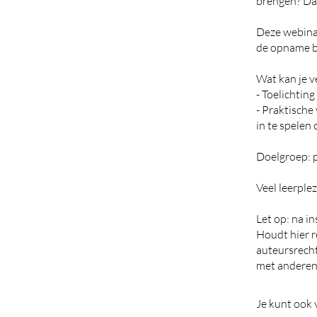
brengen? Dan 
Deze webinar
de opname b
Wat kan je 
- Toelichtin
- Praktische
in te spelen
Doelgroep: p
Veel leerplez
Let op: na i
Houdt hier r
auteursrech
met anderen.
Je kunt ook